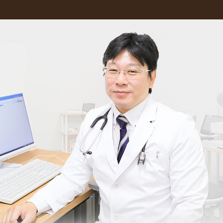
www.nov.jp
2026.04.15
ゴールデンウィーク期間は５月２日から６日が
休診日となります。
５月７日より通常の診療をいたします。
ご迷惑をお掛けいたしますが宜しくお願いしま
す。
2026.01.30
アンチエイジング・疲労回復
注射の料金改定
日頃よりご利用いただきありがとうございま
す。
価格高騰に伴い、3月２日より新料金への変更