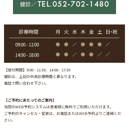
TEL.052-702-1480
健診／
診療時間
月
火
水
木
金
土
日・祝
●
●
／
●
●
●
／
09:00 - 12:00
●
●
／
●
●
／
／
14:00 - 18:00
【受付時間】
9:00 - 11:30、14:00 - 17:30
健診は、上記の外来診療時間と異なります。
電話で問い合わせ下さい。
【ご予約にあたってのご案内】
当院のWEB予約システムは患者様に無料でご利用いただけます。
ご予約のキャンセル・変更は、お電話またはWEB予約よりご連絡くだ
さい。