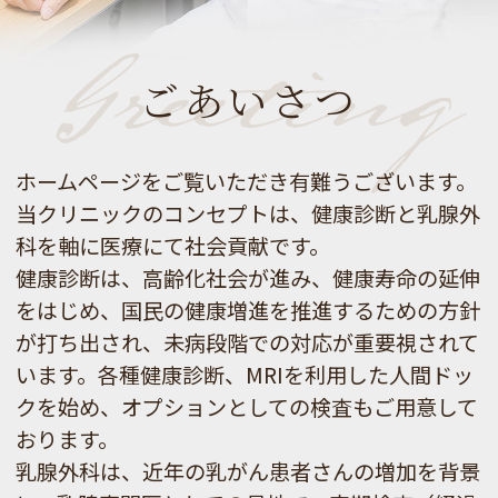
を行います。
Greeting
何卒、ご理解を賜りますようお願い申し上げま
す。
ごあいさつ
新料金は、ホームページをご参照ください。
ホームページをご覧いただき有難うございます。
2026.01.06
当クリニックのコンセプトは、健康診断と乳腺外
明けましておめでとうございます。
科を軸に医療にて社会貢献です。
１月から4月まで、水曜日の健康診断の予約を
健康診断は、高齢化社会が進み、健康寿命の延伸
中止いたします。
をはじめ、国民の健康増進を推進するための方針
誠に勝手ではありますが、ご了承くださります
が打ち出され、未病段階での対応が重要視されて
よう宜しくお願いいたします。
います。各種健康診断、MRIを利用した人間ドッ
クを始め、オプションとしての検査もご用意して
おります。
乳腺外科は、近年の乳がん患者さんの増加を背景