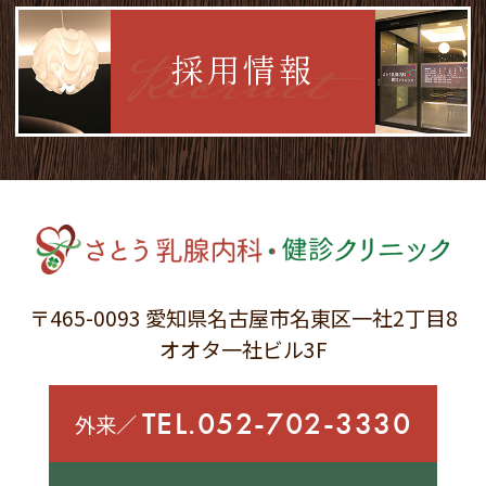
Recruit
採用情報
〒465-0093
愛知県名古屋市名東区一社2丁目8
オオタ一社ビル3F
TEL.052-702-3330
外来／