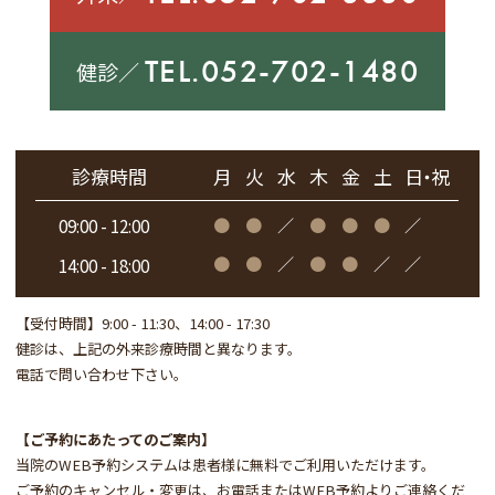
TEL.052-702-1480
健診／
診療時間
月
火
水
木
金
土
日・祝
●
●
／
●
●
●
／
09:00 - 12:00
●
●
／
●
●
／
／
14:00 - 18:00
【受付時間】
9:00 - 11:30、14:00 - 17:30
健診は、上記の外来診療時間と異なります。
電話で問い合わせ下さい。
【ご予約にあたってのご案内】
当院のWEB予約システムは患者様に無料でご利用いただけます。
ご予約のキャンセル・変更は、お電話またはWEB予約よりご連絡くだ